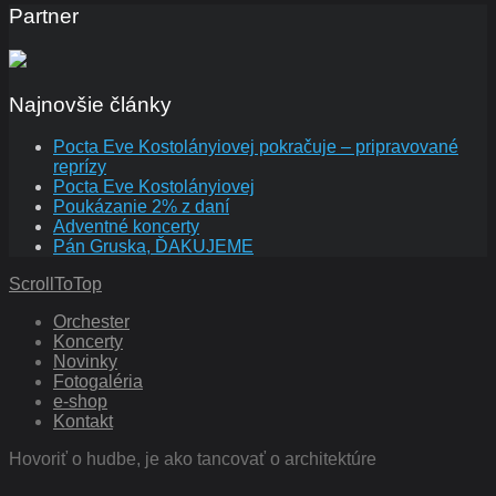
Partner
Najnovšie články
Pocta Eve Kostolányiovej pokračuje – pripravované
reprízy
Pocta Eve Kostolányiovej
Poukázanie 2% z daní
Adventné koncerty
Pán Gruska, ĎAKUJEME
ScrollToTop
Orchester
Koncerty
Novinky
Fotogaléria
e-shop
Kontakt
Hovoriť o hudbe, je ako tancovať o architektúre