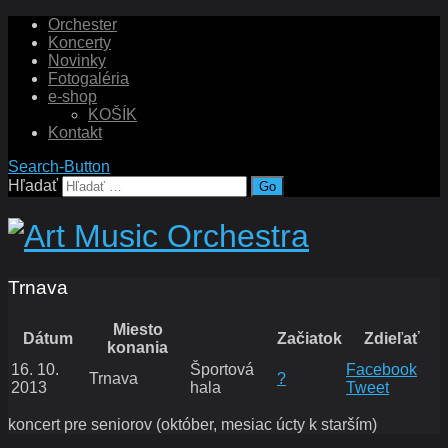
Orchester
Koncerty
Novinky
Fotogaléria
e-shop
KOŠÍK
Kontakt
Search-Button
Hľadať
Trnava
Miesto
Dátum
Začiatok
Zdieľať
konania
16. 10.
Športová
Facebook
Trnava
?
2013
hala
Tweet
koncert pre seniorov (október, mesiac úcty k starším)