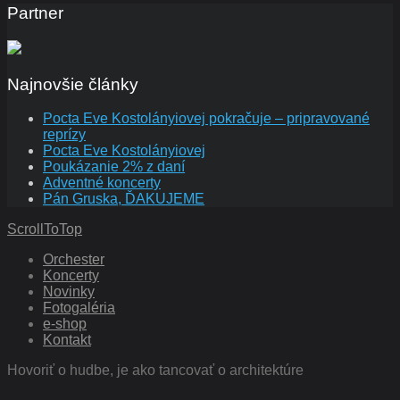
Partner
Najnovšie články
Pocta Eve Kostolányiovej pokračuje – pripravované
reprízy
Pocta Eve Kostolányiovej
Poukázanie 2% z daní
Adventné koncerty
Pán Gruska, ĎAKUJEME
ScrollToTop
Orchester
Koncerty
Novinky
Fotogaléria
e-shop
Kontakt
Hovoriť o hudbe, je ako tancovať o architektúre