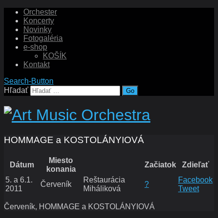
Orchester
Koncerty
Novinky
Fotogaléria
e-shop
KOŠÍK
Kontakt
Search-Button
Hľadať
HOMMAGE a KOSTOLÁNYIOVÁ
Miesto
Dátum
Začiatok
Zdieľať
konania
5. a 6.1.
Reštaurácia
Facebook
Červeník
?
2011
Miháliková
Tweet
Červeník, HOMMAGE a KOSTOLÁNYIOVÁ