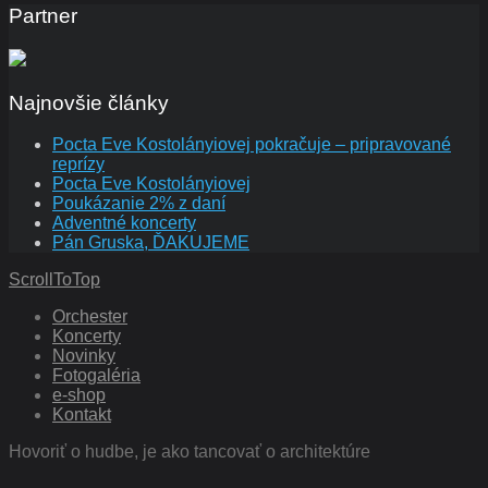
Partner
Najnovšie články
Pocta Eve Kostolányiovej pokračuje – pripravované
reprízy
Pocta Eve Kostolányiovej
Poukázanie 2% z daní
Adventné koncerty
Pán Gruska, ĎAKUJEME
ScrollToTop
Orchester
Koncerty
Novinky
Fotogaléria
e-shop
Kontakt
Hovoriť o hudbe, je ako tancovať o architektúre