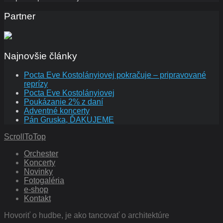
Partner
Najnovšie články
Pocta Eve Kostolányiovej pokračuje – pripravované
reprízy
Pocta Eve Kostolányiovej
Poukázanie 2% z daní
Adventné koncerty
Pán Gruska, ĎAKUJEME
ScrollToTop
Orchester
Koncerty
Novinky
Fotogaléria
e-shop
Kontakt
Hovoriť o hudbe, je ako tancovať o architektúre