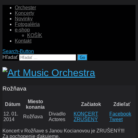
Orchester
Koncerty
Novinky
Fotogaléria
e-shop
KOŠÍK
Kontakt
Search-Button
Hľadať
Rožňava
Miesto
Dátum
Začiatok
Zdieľať
konania
12. 01.
Divadlo
KONCERT
Facebook
Rožňava
2014
Actores
ZRUŠENÝ
Tweet
Koncert v Rožňave s Janou Kocianovou je ZRUŠENÝ!!!
Za pochopenie ďakujeme.