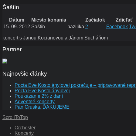
Šaštín
Dátum
Miesto konania
Začiatok
Zdieľať
15. 09. 2012
Šaštín
bazilika
?
Facebook
Tw
koncert s Janou Kocianovou a Jánom Sucháňom
Partner
Najnovšie články
Pocta Eve Kostolányiovej pokračuje – pripravované repr
Pocta Eve Kostolányiovej
Poukázanie 2% z daní
Adventné koncerty
Pán Gruska, ĎAKUJEME
ScrollToTop
Orchester
Koncerty