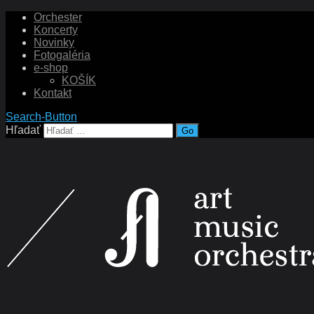
Orchester
Koncerty
Novinky
Fotogaléria
e-shop
KOŠÍK
Kontakt
Search-Button
Hľadať