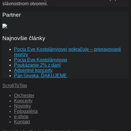
slávnostnom otvorení.
Partner
Najnovšie články
Pocta Eve Kostolányiovej pokračuje – pripravované
reprízy
Pocta Eve Kostolányiovej
Poukázanie 2% z daní
Adventné koncerty
Pán Gruska, ĎAKUJEME
ScrollToTop
Orchester
Koncerty
Novinky
Fotogaléria
e-shop
Kontakt