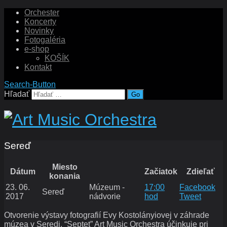
Orchester
Koncerty
Novinky
Fotogaléria
e-shop
KOŠÍK
Kontakt
Search-Button
Hľadať
Sereď
Miesto
Dátum
Začiatok
Zdieľať
konania
23. 06.
Múzeum -
17:00
Facebook
Sereď
2017
nádvorie
hod
Tweet
Otvorenie výstavy fotografií Evy Kostolányiovej v záhrade
múzea v Seredi. “Septet” Art Music Orchestra účinkuje pri