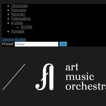
Orchester
Koncerty
Novinky
Fotogaléria
e-shop
KOŠÍK
Kontakt
Search-Button
Hľadať