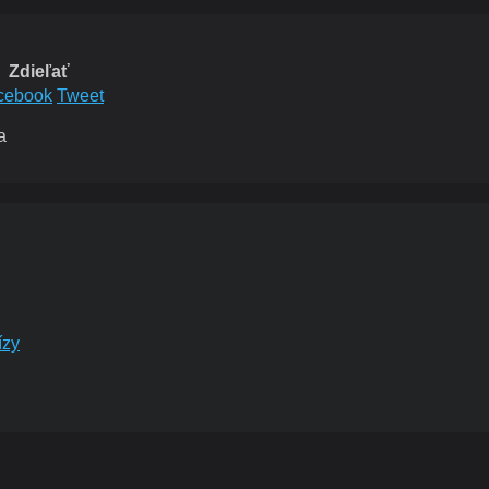
Zdieľať
cebook
Tweet
a
ízy