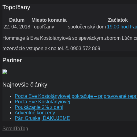
Topoľčany
Dátum
Miesto konania
Začiatok
22. 04. 2018
Topoľčany
spoločenský dom
19:00 hod
Fa
Hommage á Eva Kostolányiová so speváckym zborom Lúčnic
rezervácie vstupeniek na tel. č. 0903 572 869
Partner
Najnovšie články
Pocta Eve Kostolányiovej pokračuje – pripravované repr
Pocta Eve Kostolányiovej
Poukázanie 2% z daní
Adventné koncerty
Pán Gruska, ĎAKUJEME
ScrollToTop