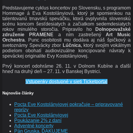
Predstavujeme cyklus koncertov po Slovensku, s programom
Hommage á Eva Kostolányiová, ktorý je spomienkou na
talentovanú trnavskú speváčku, ktorá ovplyvnila slovenskú
scénu koncom šesťdesiatych a začiatkom sedemdesiatych
rokov minulého storočia. Pripravilo ho
Dolnopovažské
združenie PRAMENE
a ním zastrešený
Art Music
Orchestra
. Punc osobitosti mu dodáva aj náš špičkový a
svetoznámy Spevácky zbor
Lúčnica,
ktorý svojím vokálnym
podielom obohatí audiovizuálne koncipované návraty k
speváckej originalite Evy Kostolányiovej.
Prvý koncert odohráme 26. 11. v Dolnom Kubíne a ďalší
hneď na druhý deň – 27. 11. v Banskej Bystrici.
Vstupenky dostupné v sieti Ticketportal
Najnovšie články
Pocta Eve Kostolányiovej pokračuje – pripravované
reprízy
Pocta Eve Kostolányiovej
Poukázanie 2% z daní
Adventné koncerty
Pán Gruska, ĎAKUJEME