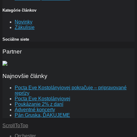
Kategórie článkov
Novinky
Zákulisie
Sociálne siete
Partner
Najnovšie články
Pocta Eve Kostolányiovej pokračuje – pripravované
reprízy
Pocta Eve Kostolányiovej
Poukázanie 2% z daní
Adventné koncerty
Pán Gruska, ĎAKUJEME
ScrollToTop
Orchester