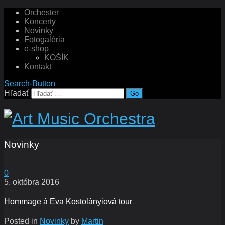
Orchester
Koncerty
Novinky
Fotogaléria
e-shop
KOŠÍK
Kontakt
Search-Button
Hľadať
Novinky
0
5. októbra 2016
Hommage á Eva Kostolányiová tour
Posted in
Novinky
by
Martin