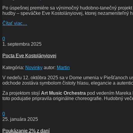
Po úspešnej premiére sa výnimočný hudobno-tanečný projekt P
hudby – speváčke Eve Kostolányiovej, ktorej nezameniteľný hl
Čítať viac…
0
1. septembra 2025
Pocta Eve Kostolányiovej
Kategória:
Novinky
autor:
Martin
V nedeľu 12. októbra 2025 sa v Dome umenia v Piešťanoch u
odchode zostáva symbolom čistoty hlasu, elegancie a autenti
Za projektom stojí
Art Music Orchestra
pod vedením Mareka Bi
toto podujatie pripravila originálne choreografie. Hudobný ve
0
25. januára 2025
Poukázanie 2% z daní