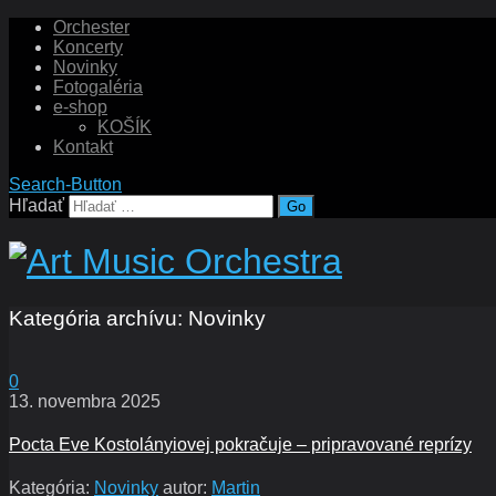
Orchester
Koncerty
Novinky
Fotogaléria
e-shop
KOŠÍK
Kontakt
Search-Button
Hľadať
Kategória archívu:
Novinky
0
13. novembra 2025
Pocta Eve Kostolányiovej pokračuje – pripravované reprízy
Kategória:
Novinky
autor:
Martin