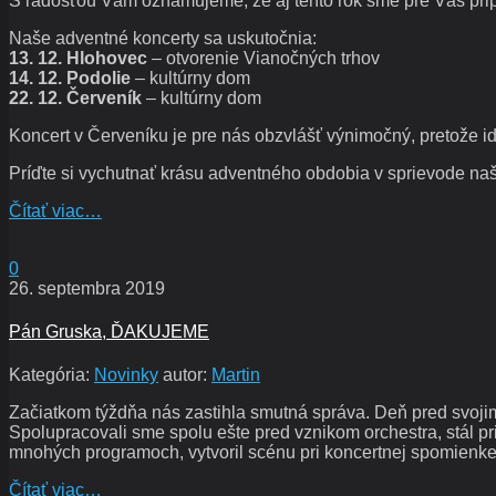
S radosťou Vám oznamujeme, že aj tento rok sme pre Vás pripra
Naše adventné koncerty sa uskutočnia:
13. 12. Hlohovec
– otvorenie Vianočných trhov
14. 12. Podolie
– kultúrny dom
22. 12. Červeník
– kultúrny dom
Koncert v Červeníku je pre nás obzvlášť výnimočný, pretože id
Príďte si vychutnať krásu adventného obdobia v sprievode na
Čítať viac…
0
26. septembra 2019
Pán Gruska, ĎAKUJEME
Kategória:
Novinky
autor:
Martin
Začiatkom týždňa nás zastihla smutná správa. Deň pred svojim
Spolupracovali sme spolu ešte pred vznikom orchestra, stál pri
mnohých programoch, vytvoril scénu pri koncertnej spomienke 
Čítať viac…