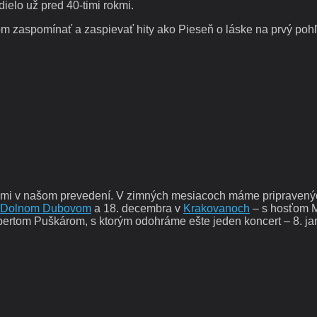
elo už pred 40-timi rokmi.
om zaspomínať a zaspievať hity ako Pieseň o láske na prvý poh
ami v našom prevedení. V zimných mesiacoch máme pripravenýc
Dolnom Dubovom
a 18. decembra v
Krakovanoch
– s hosťom 
ertom Puškárom, s ktorým odohráme ešte jeden koncert – 8. j