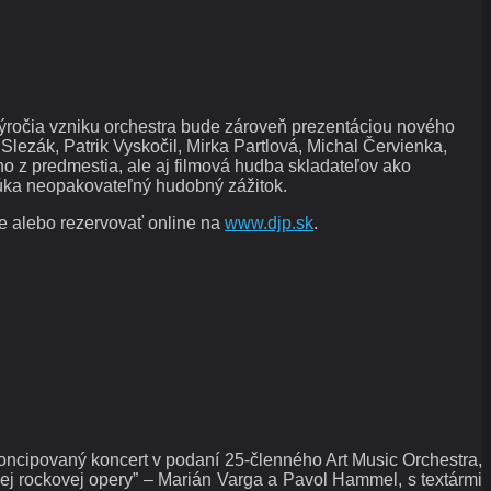
. výročia vzniku orchestra bude zároveň prezentáciou nového
Slezák, Patrik Vyskočil, Mirka Partlová, Michal Červienka,
 z predmestia, ale aj filmová hudba skladateľov ako
núka neopakovateľný hudobný zážitok.
ve alebo rezervovať online na
www.djp.sk
.
ncipovaný koncert v podaní 25-členného Art Music Orchestra,
ej rockovej opery” – Marián Varga a Pavol Hammel, s textármi