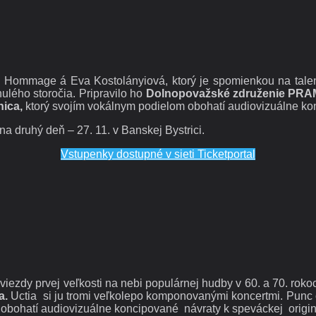
 Hommage á Eva Kostolányiová, ktorý je spomienkou na talent
lého storočia. Pripravilo ho
Dolnopovažské združenie PR
ica,
ktorý svojím vokálnym podielom obohatí audiovizuálne kon
a druhý deň – 27. 11. v Banskej Bystrici.
Vstupenky dostupné v sieti Ticketportal
hviezdy prvej veľkosti na nebi populárnej hudby v 60. a 70. rok
a.
Uctia si ju tromi veľkolepo komponovanými koncertmi. Punc 
obohatí audiovizuálne koncipované návraty k speváckej origina