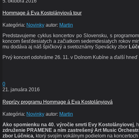
5. októbra 2016
Hommage á Eva Kostolányiová tour
Kategória:
Novinky
autor:
Martin
Predstavujeme cyklus koncertov po Slovensku, s programom
koncom šesťdesiatych a začiatkom sedemdesiatych rokov minu
mu dodáva aj náš špičkový a svetoznámy Spevácky zbor
Lúčn
Prvý koncert odohráme 26. 11. v Dolnom Kubíne a ďalší hneď n
0
21. januára 2016
Reprízy programu Hommage á Eva Kostolányiová
Kategória:
Novinky
autor:
Martin
Ako spomienku na 40. výročie smrti Evy Kostolányiovej
, 
združenie PRAMENE a ním zastrešený Art Music Orchestr
zbor Lúčnica
,
ktorý svojím vokálnym podielom na koncertoch 