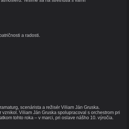
atmosféru. Tešíme sa na stretnutia s vami!
tričnosti a radosti.
amaturg, scenárista a režisér Viliam Ján Gruska.
r vznikol. Viliam Ján Gruska spolupracoval s orchestrom pri
kom tohto roka – v marci, pri oslave nášho 10. výročia.