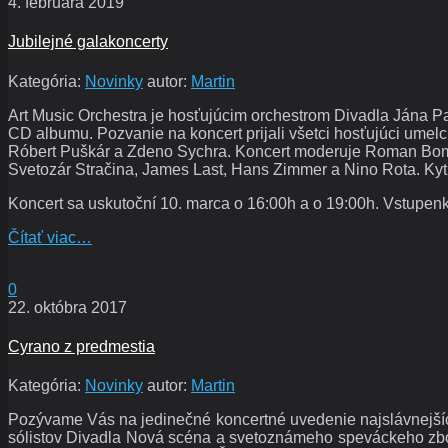
4. februára 2019
Jubilejné galakoncerty
Kategória:
Novinky
autor:
Martin
Art Music Orchestra je hosťujúcim orchestrom Divadla Jána Pal
CD albumu. Pozvanie na koncert prijali všetci hosťujúci umelci
Róbert Puškár a Zdeno Sychra. Koncert moderuje Roman Bombo
Svetozár Stračina, James Last, Hans Zimmer a Nino Rota. Kyt
Koncert sa uskutoční 10. marca o 16:00h a o 19:00h. Vstupenk
Čítať viac…
0
22. októbra 2017
Cyrano z predmestia
Kategória:
Novinky
autor:
Martin
Pozývame Vás na jedinečné koncertné uvedenie najslávnejšíc
sólistov Divadla Nová scéna a svetoznámeho speváckeho zboru