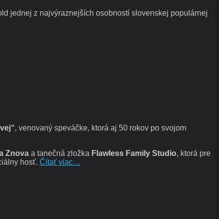
d jednej z najvýraznejších osobností slovenskej populárnej
vej“
, venovaný speváčke, ktorá aj 50 rokov po svojom
a Znova
a tanečná zložka
Flawless Family Studio
, ktorá pre
ciálny hosť.
Čítať viac…