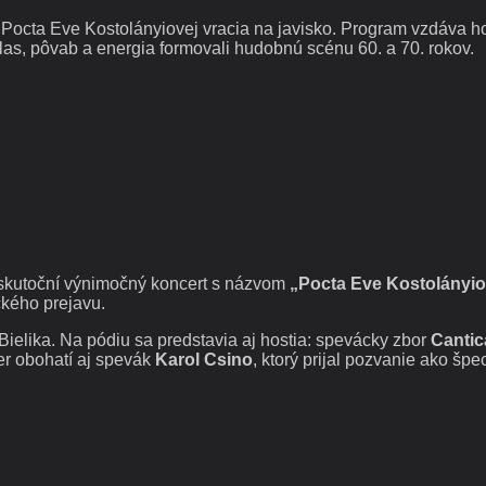
octa Eve Kostolányiovej vracia na javisko. Program vzdáva hol
as, pôvab a energia formovali hudobnú scénu 60. a 70. rokov.
skutoční výnimočný koncert s názvom
„Pocta Eve Kostolányio
ckého prejavu.
elika. Na pódiu sa predstavia aj hostia: spevácky zbor
Cantic
čer obohatí aj spevák
Karol Csino
, ktorý prijal pozvanie ako špe