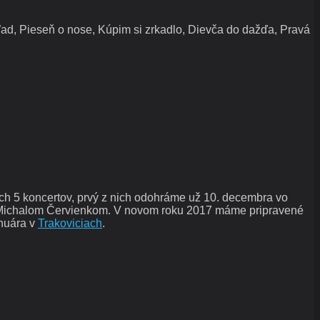
ľad, Pieseň o nose, Kúpim si zrkadlo, Dievča do dažďa, Pravá
h 5 koncertov, prvý z nich odohráme už 10. decembra vo
Michalom Červienkom. V novom roku 2017 máme pripravené
anuára v
Trakoviciach
.