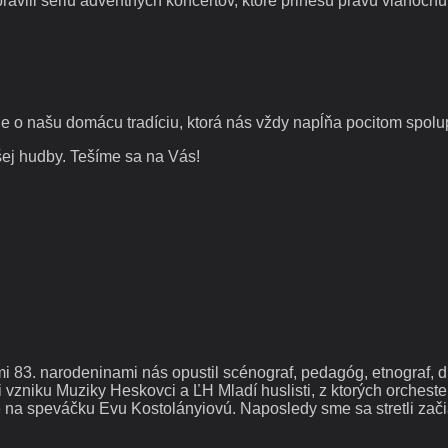
vili sériu adventných koncertov, ktoré prinesú pravú vianočnú 
e o našu domácu tradíciu, ktorá nás vždy napĺňa pocitom spolupa
šej hudby. Tešíme sa na Vás!
i 83. narodeninami nás opustil scénograf, pedagóg, etnograf, dr
 vzniku Muziky Heskovci a ĽH Mladí huslisti, z ktorých orcheste
na speváčku Evu Kostolányiovú. Naposledy sme sa stretli začiat