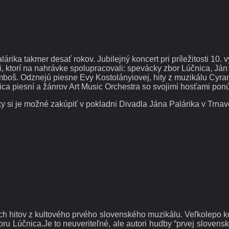
árika takmer desať rokov. Jubilejný koncert pri príležitosti 10
, ktorí na nahrávke spolupracovali: spevácky zbor Lúčnica, Ján 
š. Odznejú piesne Evy Kostolányiovej, hity z muzikálu Cyrano
ica piesní a žánrov Art Music Orchestra so svojimi hosťami po
y si je možné zakúpiť v pokladni Divadla Jána Palárika v Trna
h hitov z kultového prvého slovenského muzikálu. Veľkolepo ko
 Lúčnica.Je to neuveriteľné, ale autori hudby “prvej slovensk