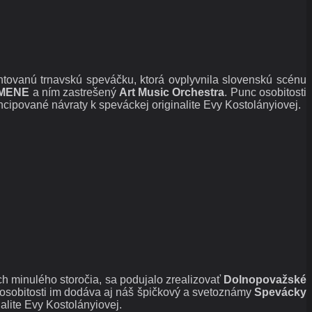
ovanú trnavskú speváčku, ktorá ovplyvnila slovenskú scénu
AMENE
a ním zastrešený
Art Music Orchestra
. Punc osobitosti
cipované návraty k speváckej originalite Evy Kostolányiovej.
och minulého storočia, sa podujalo zrealizovať
Dolnopovažské
osobitosti im dodáva aj náš špičkový a svetoznámy
Spevácky
lite Evy Kostolányiovej.