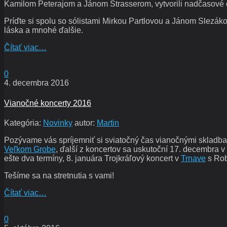
Kamilom Peterajom a Jánom Štrasserom, vytvorili nadčasové di
Príďte si spolu so sólistami Mirkou Partlovou a Jánom Slezák
láska a mnohé ďalšie.
Čítať viac…
0
4. decembra 2016
Vianočné koncerty 2016
Kategória:
Novinky
autor:
Martin
Pozývame vás spríjemniť si sviatočný čas vianočnými skladb
Veľkom Grobe
, ďalší z koncertov sa uskutoční 17. decembra v
ešte dva termíny, 8. januára Trojkráľový koncert v
Trnave
s Rob
Tešíme sa na stretnutia s vami!
Čítať viac…
0